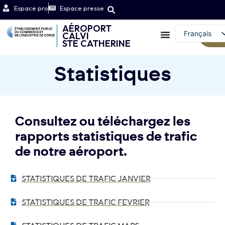
Espace pro
Espace presse
AÉROPORT
Français
CALVI
We
STE CATHERINE
English (UK)
Statistiques
Consultez ou téléchargez les
rapports statistiques de trafic
de notre aéroport.
STATISTIQUES DE TRAFIC JANVIER
STATISTIQUES DE TRAFIC FEVRIER