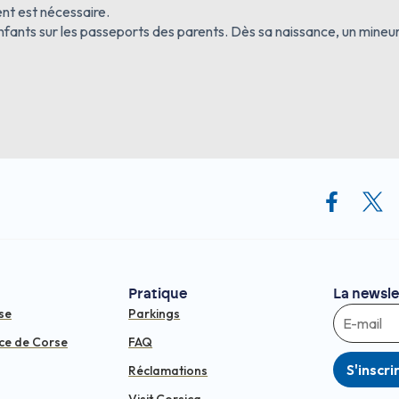
t est nécessaire.
es enfants sur les passeports des parents. Dès sa naissance, un min
Pratique
La newsle
se
Parkings
ce de Corse
FAQ
S'inscri
Réclamations
Visit Corsica