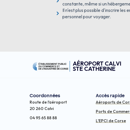
constante, même si un hébergemen
Il n'est plus possible d'inscrire l
personnel pour voyager.
AÉROPORT CALVI
STE CATHERINE
Coordonnées
Accès rapide
Route de l'aéroport
Aéroports de Cor
20 260 Calvi
Ports de Commer
04 95 65 88 88
L'EPCI de Corse