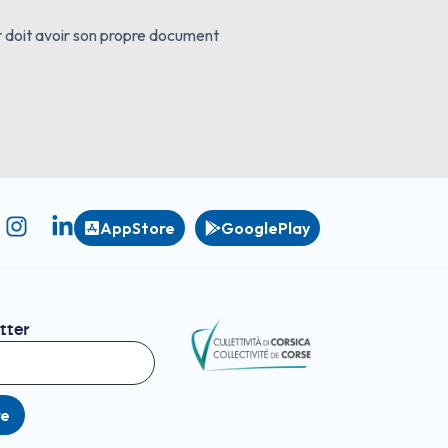
eur doit avoir son propre document
AppStore
GooglePlay
tter
re