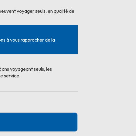
s peuvent voyager seuls, en qualité de
ons à vous rapprocher de la
2 ans voyageant seuls, les
e service.