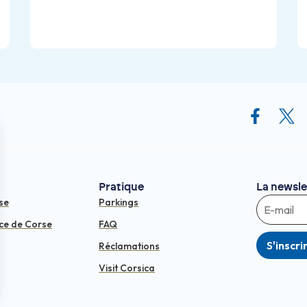
Pratique
La newsle
se
Parkings
ce de Corse
FAQ
S'inscri
Réclamations
Visit Corsica