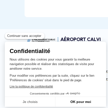
AÉROPORT CALVI
STE CATHERINE
Coordonnées
Accès rapide
Route de l'aéroport
Aéroports de Cor
20 260 Calvi
Ports de Commer
04 95 65 88 88
L'EPCI de Corse