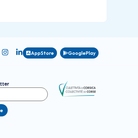
AppStore
GooglePlay
tter
re