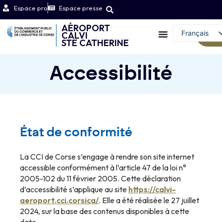
Espace pro
Espace presse
AÉROPORT
Français
CALVI
We
STE CATHERINE
English (UK)
Accessibilité
État de conformité
La CCI de Corse s’engage à rendre son site internet
accessible conformément à l’article 47 de la loi n°
2005-102 du 11 février 2005. Cette déclaration
d’accessibilité s’applique au site
https://calvi-
aeroport.cci.corsica/
. Elle a été réalisée le 27 juillet
2024, sur la base des contenus disponibles à cette