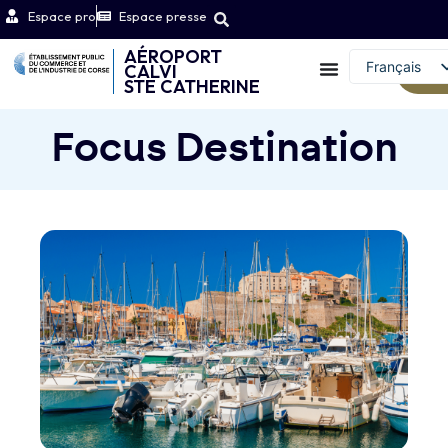
Espace pro
Espace presse
AÉROPORT
Français
CALVI
We
STE CATHERINE
English (UK)
Focus Destination