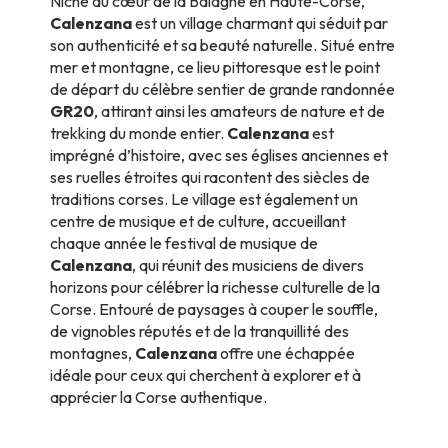
Niché au cœur de la Balagne en Haute-Corse,
Calenzana
est un village charmant qui séduit par
son authenticité et sa beauté naturelle. Situé entre
mer et montagne, ce lieu pittoresque est le point
de départ du célèbre sentier de grande randonnée
GR20
, attirant ainsi les amateurs de nature et de
trekking du monde entier.
Calenzana
est
imprégné d’histoire, avec ses églises anciennes et
ses ruelles étroites qui racontent des siècles de
traditions corses. Le village est également un
centre de musique et de culture, accueillant
chaque année le festival de musique de
Calenzana
, qui réunit des musiciens de divers
horizons pour célébrer la richesse culturelle de la
Corse. Entouré de paysages à couper le souffle,
de vignobles réputés et de la tranquillité des
montagnes,
Calenzana
offre une échappée
idéale pour ceux qui cherchent à explorer et à
apprécier la Corse authentique.