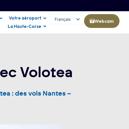
Votre aéroport
Français
Webcam
La Haute-Corse
English (UK)
vec Volotea
tea : des vols Nantes –