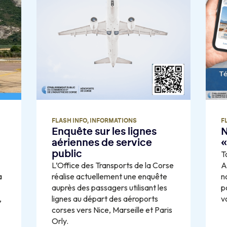
FLASH INFO
,
INFORMATIONS
F
Enquête sur les lignes
N
aériennes de service
«
public
T
L’Office des Transports de la Corse
A
a
réalise actuellement une enquête
n
auprès des passagers utilisant les
p
,
lignes au départ des aéroports
v
corses vers Nice, Marseille et Paris
Orly.