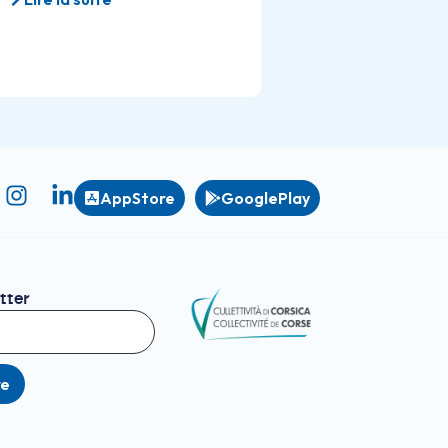
AppStore
GooglePlay
tter
re