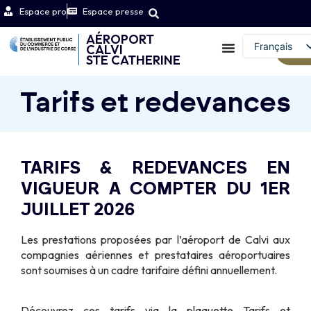
Espace pro
Espace presse
AÉROPORT
Français
CALVI
We
STE CATHERINE
English (UK)
Tarifs et redevances
TARIFS & REDEVANCES EN
VIGUEUR A COMPTER DU 1ER
JUILLET 2026
Les prestations proposées par l’aéroport de Calvi aux
compagnies aériennes et prestataires aéroportuaires
sont soumises à un cadre tarifaire défini annuellement.
Découvrez ces tarifs via la plaquette Tarifs et